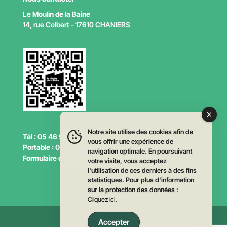
Le Moulin de la Baine
14, rue Colbert - 17610 CHANIERS
Notre site utilise des cookies afin de
Tél : 05 46 91 12 92
vous offrir une expérience de
Portable : 06 56 80 24 91
navigation optimale. En poursuivant
Formulaire de contact :
Cliquez ici
votre visite, vous acceptez
l'utilisation de ces derniers à des fins
statistiques. Pour plus d'information
sur la protection des données :
Cliquez ici
.
Accepter