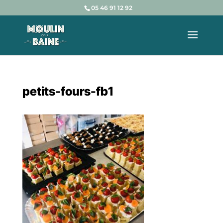
05 46 91 12 92
petits-fours-fb1