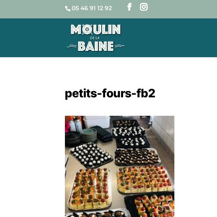
05 46 91 12 92
petits-fours-fb2