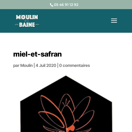
05 46 91 12 92
miel-et-safran
par
Moulin
|
4 Juil 2020
|
0 commentaires